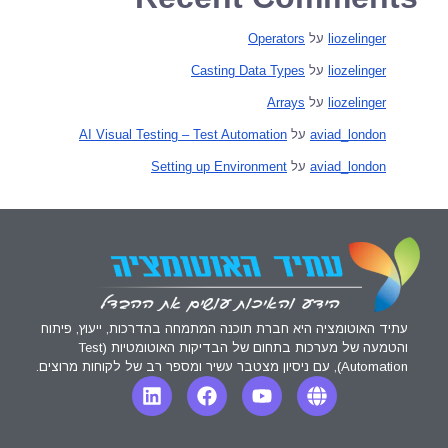
liozelinger
על
Operators
liozelinger
על
Casting Data Types
liozelinger
על
Arrays
aviad_london
על
AI Visual Testing – Test Automation
aviad_london
על
Setting up Environment
עתיד האוטומציה היא חברת תוכנה המתמחה בהדרכות, ייעוץ, פיתוח
והטמעה של מערכות בתחום של הבדיקות האוטומטיות (Test
Automation), עם ניסיון מצטבר עשיר ומספר רב של לקוחות מרוצים.