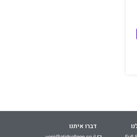
נו
דברו איתנו
yoni@atidcollege.co.il