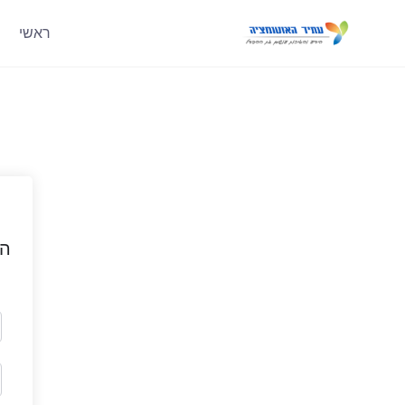
ראשי
הי