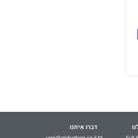
נו
דברו איתנו
yoni@atidcollege.co.il