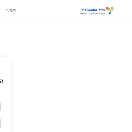
ראשי
הי