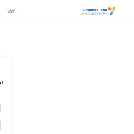
ראשי
הי