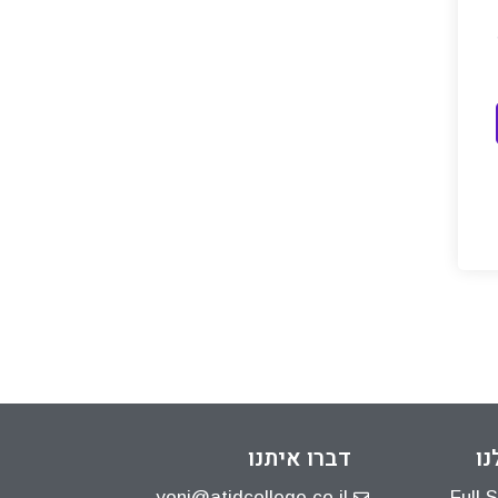
נו
דברו איתנו
yoni@atidcollege.co.il