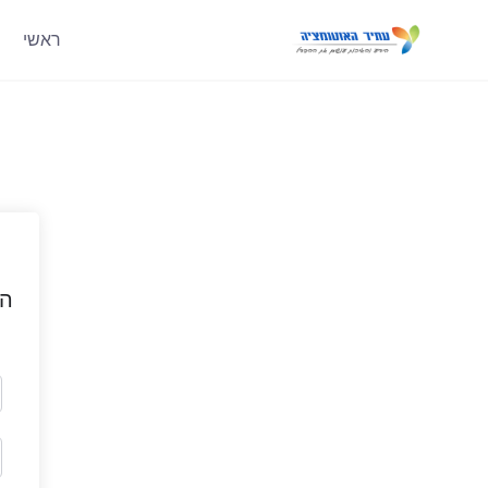
ראשי
הי