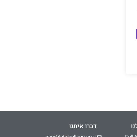
נו
דברו איתנו
yoni@atidcollege.co.il