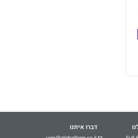
נו
דברו איתנו
yoni@atidcollege.co.il