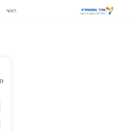
ראשי
הי