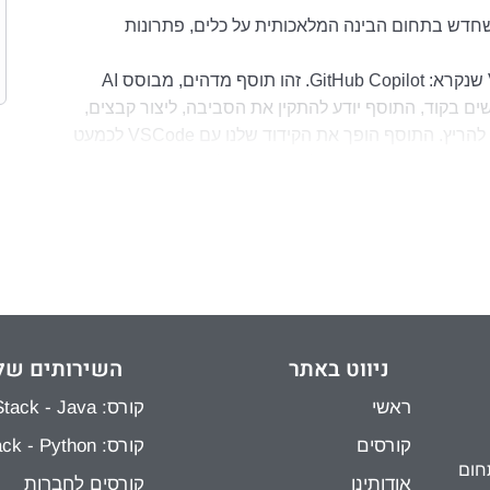
מציה שלנו. כל מה שחדש בתחום הבינה המלאכותית על כלים, פתרונות
בפרק הזה אנחנו הולכים לדבר על תוסף ל-VSCode שנקרא: GitHub Copilot. זהו תוסף מדהים, מבוסס AI
ם בקוד, התוסף יודע להתקין את הסביבה, ליצור קבצים,
לאכלס אותם בקוד, לתקן במידת הצורך ולאפשר לנו להריץ. התוסף הופך את הקידוד שלנו עם VSCode לכמעט
אוטונומי לגמרי והוא יודע לעבוד עם מגוון מודלים של AI, המגוון הזה מתעדכן לעיתים במודלים החדשים ביותר
ניווט באתר
השירותים של
ראשי
קורס: Full Stack - Java
קורסים
קורס: Full Stack - Python
חום
אודותינו
קורסים לחברות