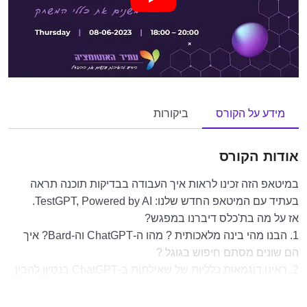
מידע על הקורס
ביקורות
אודות הקורס
במיטאפ הזה זכינו לראות איך העבודה בבדיקות תוכנה תראה
בעתיד עם המיטאפ החדש שלנו: TestGPT, Powered by AI.
אז על מה בת'כלס דיברנו במפגש?
1. הבנו מהי בינה מלאכותית ? מהו ה-ChatGPT וה-Bard? איך
הם שונים מסתם חיפוש בגוגל ?
2. ראינו דוגמאות כלליות של שאילתות ב-ChatGPT בנסיון להבין
את יכולותיו
3. ראינו דוגמאות של מקרי בדיקה שונים, תוך שימוש בבינה