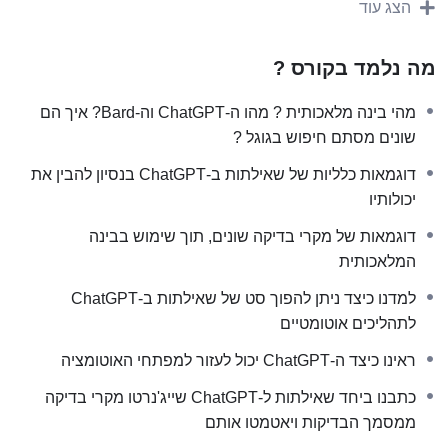
הצג עוד
המלאכותית
4. למדנו כיצד ניתן להפוך סט של שאילתות ב-ChatGPT
מה נלמד בקורס ?
לתהליכים אוטומטיים
5. ראינו כיצד ה-ChatGPT יכול לעזור למפתחי האוטומציה
מהי בינה מלאכותית ? מהו ה-ChatGPT וה-Bard? איך הם
6. כתבנו ביחד שאילתות ל-ChatGPT שייג'נרטו מקרי בדיקה
שונים מסתם חיפוש בגוגל ?
ממסמך הבדיקות ויאטמטו אותם
7. ראינו כיצד ניתן לשפר את הקוד הפשוט שה-ChatGPT יצר לנו
דוגמאות כלליות של שאילתות ב-ChatGPT בנסיון להבין את
לתשתית אוטומציה אינטיליגנטית
יכולותיו
8. למדנו על ההבדלים בין פלאגינים לבין כלים מבוססי ChatGPT
דוגמאות של מקרי בדיקה שונים, תוך שימוש בבינה
והצגנו דוגמאות
המלאכותית
9. בנינו כלי AI מאפס היודע להתממשק ל-ChatGPT ולייצר לנו
מקרי בדיקה אוטומטיים ב(כמעט) אפס מאמץ
למדנו כיצד ניתן להפוך סט של שאילתות ב-ChatGPT
היה מפגש מעולה, מפגש אליו נרשמו 820 איש והתחברו כ-400
לתהליכים אוטומטיים
משתתפים.
ראינו כיצד ה-ChatGPT יכול לעזור למפתחי האוטומציה
* לתחילת המיטאפ, מוזמנים להקפיץ לדקה: 2:50 בסרטון
*
המפגש התקיים בזום, יוני 2023
כתבנו ביחד שאילתות ל-ChatGPT שייג'נרטו מקרי בדיקה
ממסמך הבדיקות ויאטמטו אותם