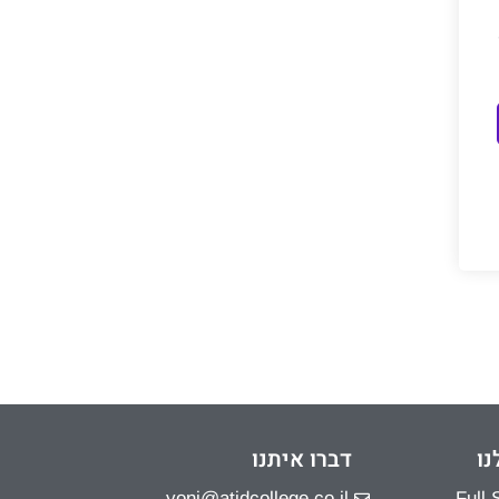
נו
דברו איתנו
yoni@atidcollege.co.il