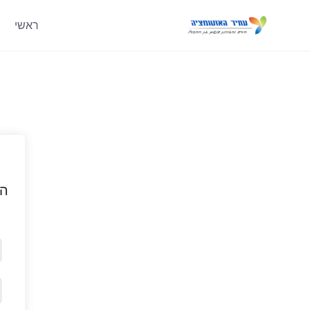
ראשי
הי