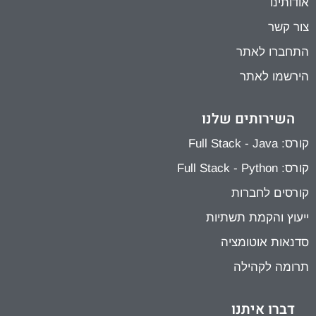
מבוא ל-HTML / CSS / JS
אודותינו
0/5
צור קשר
מבוא לאוטומציה
0/2
התחברו לאתר
השלבים הבאים
0/4
הירשמו לאתר
עבודה מעשית – פרוייקט הגמר
0/2
השירותים שלנו
בונוסים
0/1
קורס: Full Stack - Java
קורס: Full Stack - Python
קורסים לחברות
ייעוץ והקמת תשתיות
סדנאות אוטומציה
תרומה לקהילה
דברו איתנו