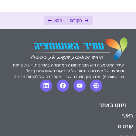
דיווח באגים
10:37
הקודם
הבא
מחזור חיי הבאג
06:19
דוגמא לכתיבת באג
14:45
מדדי באגים
05:49
כלים לניהול באגים
04:55
עתיד האוטומציה היא חברת תוכנה המתמחה בהדרכות, ייעוץ, פיתוח
והטמעה של מערכות בתחום של הבדיקות האוטומטיות (Test
Automation), עם ניסיון מצטבר עשיר ומספר רב של לקוחות מרוצים.
בדיקות בתעשייה
0/3
בדיקות מובייל
0/4
ניווט באתר
בסיסי נתונים
0/3
ראשי
שאלות מראיונות עבודה
0/3
קורסים