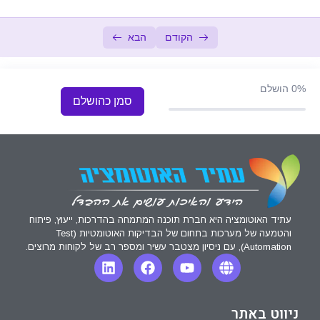
עבודה מעשית – שאילתות
14:45
הקודם
הבא
SQL למתקדמים
0/6
SQL לאלופים
0/7
0%
הושלם
סמן כהושלם
בונוס מטורף!
0/4
עתיד האוטומציה היא חברת תוכנה המתמחה בהדרכות, ייעוץ, פיתוח
והטמעה של מערכות בתחום של הבדיקות האוטומטיות (Test
Automation), עם ניסיון מצטבר עשיר ומספר רב של לקוחות מרוצים.
ניווט באתר