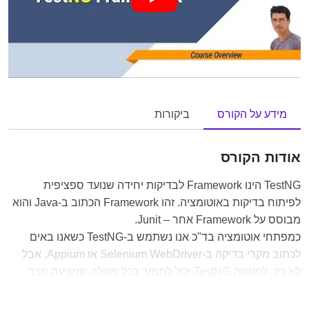
מידע על הקורס
ביקורות
אודות הקורס
TestNG הינו Framework לבדיקות יחידה שנועד ספציפית
לפיתוח בדיקות באוטומציה. זהו Framework הכתוב ב-Java והוא
מבוסס על Framework אחר – Junit.
כמפתחי אוטומציה בד"כ אנו נשתמש ב-TestNG כשאנו באים
לכתוב מקרי בדיקה ב-Selenium WebDriver או Appium, אבל
לא רק. למעשה TestNG יכול לתמוך בכל פעולה שמגיעה מצד
שורת הפקודה ב-Java.
בקורס זה אנו נלמד על היכולות המגוונות של פריימוורק זה, עם כל