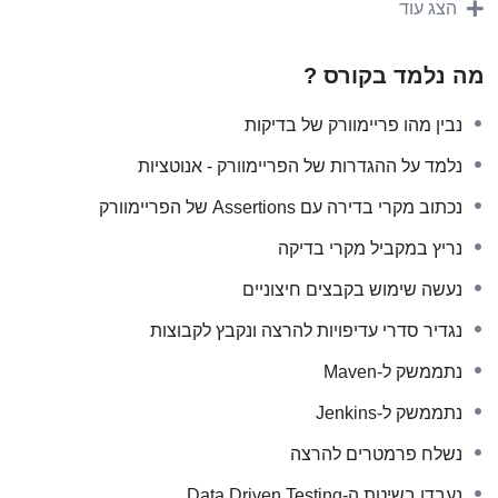
הצג עוד
סוגי האנוטציות שהוא מביא לנו, דרך סוגים שונים של וולידציות
עימן נרצה לבדוק את האפליקציה, דרך יכולות הרצה מגוונות –
מה נלמד בקורס ?
ברמת המתודה, ברמת המחלקה, ברמת ב-Test וברמת בסוויטה.
ה-TestNG מאפשר לנו להריץ בלולאה חוזרת את אותו מקרה
נבין מהו פריימוורק של בדיקות
בדיקה רק עם ערכים שונים, אפשר דרכו להריץ באופן אוטומטי
מקרי בדיקה שנכשלו, יש לפריימוורק הזה יכולות להאזין מאחורי
נלמד על ההגדרות של הפריימוורק - אנוטציות
הקלעים למאורעות (Events) שקורים בזמן הריצה וכך אנו נוכל
נכתוב מקרי בדירה עם Assertions של הפריימוורק
להגדיר ל-TestNG מה לעשות כשקורה מאורע כזה, נראה את
יכולת הדוחות של TestNG ופי'צירים נוספים.
נריץ במקביל מקרי בדיקה
זהו הקורס המקיף ביותר By Far שתוכלו למצוא על TestNG
נעשה שימוש בקבצים חיצוניים
בשפה העברית וכמובן המשתלם ביותר.
נגדיר סדרי עדיפויות להרצה ונקבץ לקבוצות
בהצלחה,
נתממשק ל-Maven
יוני פלנר וצוות הפיתוח וההדרכות של עתיד האוטומציה
נתממשק ל-Jenkins
סה"כ סרטוני הדרכה:
21
נשלח פרמטרים להרצה
סה"כ זמן צפייה – וידאו הקורס:
4:01 שעות
נעבדו בשיטת ה-Data Driven Testing