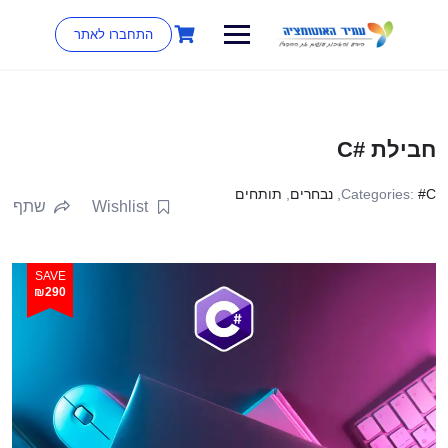
התחברו לאתר
חבילת #C
#C
Categories:
,
נבחרים
,
תותחים
Wishlist
שתף
SAVE
₪290