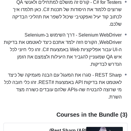
C# for Testers - קורס זה מושלם למתחילים ולאנשי QA
טכנולוגיות רלוונטיות:
שימוש בטכנולוגיות פופולריות
שרוצים ללמוד את היסודות של תכנות #C. כאן תלמדו איך
בתעשייה
לכתוב קוד יעיל ואפקטיבי שיכול לשפר את תהליכי הבדיקה
גישה נוחה:
למידה בקצב ובזמן שלך
שלכם.
תמיכה מקצועית:
פורום קהילתי ותמיכה מצוות
המומחים שלנו
Selenium WebDriver - דרך השימוש ב-Selenium
WebDriver, הקורס הזה ילמד אתכם כיצד לאוטמט את בדיקות
החבילה שלנו מציעה לכם את הכלים, הידע והמיומנויות הנדרשים
ה-UI עבור אפליקציות Web באמצעות #C. זהו כלי חיוני לכל
כדי להפוך למומחי אוטומציה בשפת #C מבוקשים בתעשייה. עם
איש QA שמעוניין להגביר את היעילות ולצמצם את הזמן
מגוון רחב של תרגולים מעשיים, פרויקטים, והדרכה מקצועית, אנו
הנדרש לבדיקות.
בטוחים שתמצאו את הערך האמיתי שתוכלו להביא לכל פרויקט או
REST Sharp - סגרו את המעגל עם הבנה מעמיקה של כיצד
תפקיד שתחליטו לקחת על עצמכם.
לאוטמט את בדיקות API באמצעות #REST. זהו כלי חובה לכל
מי שרוצה להבטיח שה-APIs שלהם עובדים כשורה מצד
אז הצטרפו אלינו ל
חבילת הקורסים הדיגיטליים המובילה
השרת.
שתעניק לכם את כל הכלים הדרושים להפוך למומחי אוטומציה
מבוקשים!
Courses in the Bundle (3)
סאיד ויוני – צוות ההדרכות של עתיד האוטומציה
Rest Sharp (API)