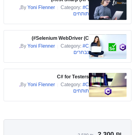
,
By
Yoni Flenner
Category:
#C
|
תותחים
Selenium WebDriver (C#)
,
By
Yoni Flenner
Category:
#C
|
נבחרים
C# for Testers
,
By
Yoni Flenner
Category:
#C
|
תותחים
2,300
₪
2,590
₪