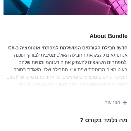
About Bundle
חדש! חבילת הקורסים המושלמת למפתחי אוטומציה ב-#C
אנחנו גאים להציג את החבילה האולטימטיבית לבודקי תוכנה
ולמפתחים השואפים להעמיק את הידע והמיומנויות שלהם
באוטומציה מבוססת שפת #C. החבילה שלנו מאגדת בתוכה
חמישה קורסים מקצועיים ומקיפים, כל אחד מהם מוקדש לתחום
מסוים בעולם האוטומציה וכולם מהווים את הבסיס לכל מי
שמעוניין להתמחות בתחום.
יתרונות החבילה:
הצג עוד
למידה מקיפה
עם החומרים הרלוונטיים ביותק
בתעשייה
מה נלמד בקורס ?
התמקדות מעשית:
תרגולים רבים ודוגמאות מהעולם
האמיתי