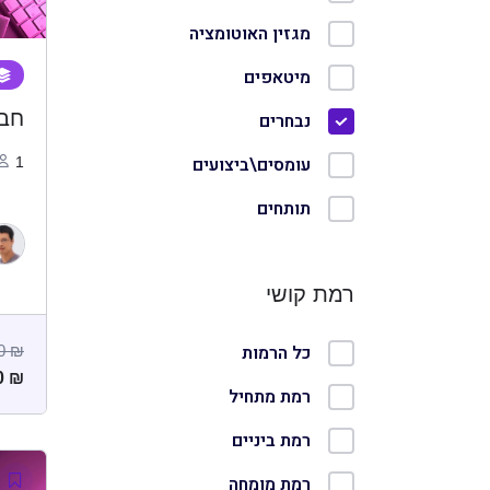
מגזין האוטומציה
מיטאפים
חבילת
נבחרים
עומסים\ביצועים
1
תותחים
רמת קושי
כל הרמות
00
₪
0
₪
רמת מתחיל
רמת ביניים
רמת מומחה