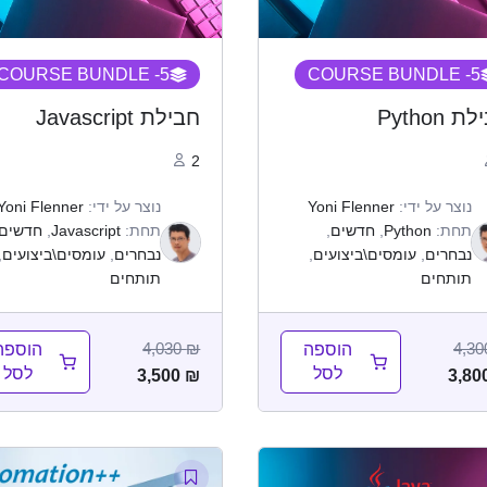
- COURSE BUNDLE
5
- COURSE BUNDLE
5
 Python
חבילת Javascript
2
נוצר על ידי:
Yoni Flenner
נוצר על ידי:
Yoni Flenner
תחת:
Python
,
חדשים
,
תחת:
Javascript
,
חדשים
נבחרים
,
עומסים\ביצועים
,
נבחרים
,
עומסים\ביצועים
,
תותחים
תותחים
4,030
₪
4,3
הוספה
הוספה
לסל
לסל
3,500
₪
3,80