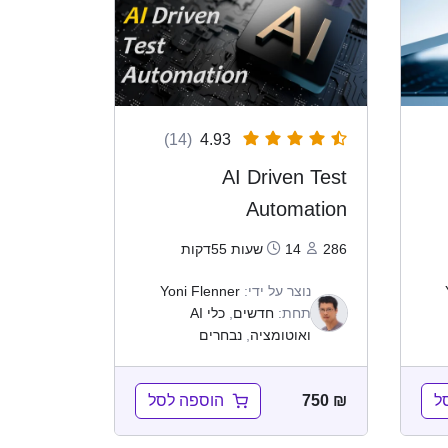
(14)
4.93
AI Driven Test
Automation
286
14שעות 55דקות
נוצר על ידי:
Yoni Flenner
תחת:
חדשים
,
כלי AI
ואוטומציה
,
נבחרים
ל
הוספה לסל
750
₪