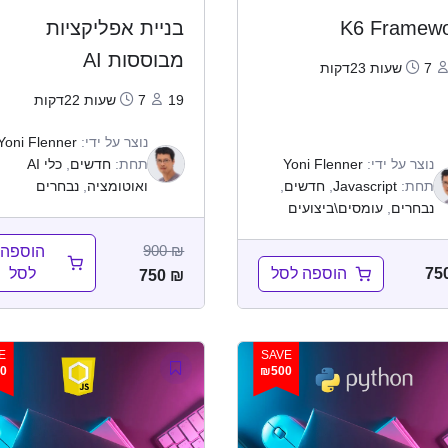
K6 Framew
בניית אפליקציות
מבוססות AI
7שעות 23דקות
19
7שעות 22דקות
נוצר על ידי:
Yoni Flenner
נוצר על ידי:
Yoni Flenner
תחת:
חדשים
,
כלי AI
תחת:
Javascript
,
חדשים
,
ואוטומציה
,
נבחרים
נבחרים
,
עומסים\ביצועים
900
₪
הוספה
הוספה לסל
לסל
75
750
₪
E
SAVE
0
₪500