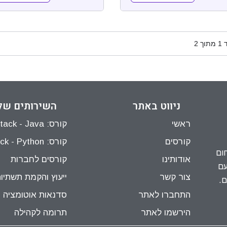
ד
1
מתוך
2
ניווט באתר
השירותים של
ראשי
קורס: Full Stack - Java
קורסים
קורס: Full Stack - Python
ום
אודותינו
קורסים לחברות
 (Test Automation), עם
צור קשר
ייעוץ והקמת תשתיו
ם.
התחברו לאתר
סדנאות אוטומציה
הירשמו לאתר
תרומה לקהילה