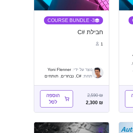
- COURSE BUNDLE
3
חבילת #C
1
,
נוצר על ידי:
Yoni Flenner
תחת:
#C
,
נבחרים
,
תותחים
2,590
₪
הוספה
לסל
2,300
₪