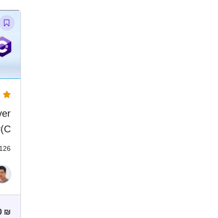
ver
(C#)
126
0
₪