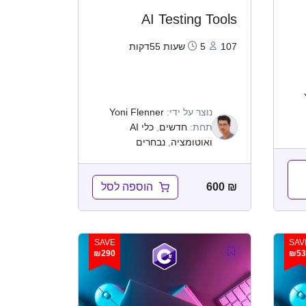
AI Testing Tools
107
5שעות 55דקות
נוצר על ידי:
Yoni Flenner
תחת:
חדשים
,
כלי AI
ואוטומציה
,
נבחרים
הוספה לסל
600
₪
SAVE
SAV
₪290
₪53