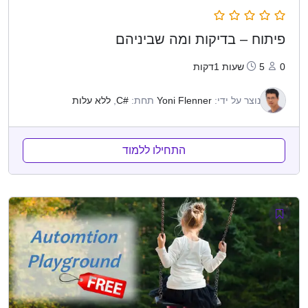
פיתוח – בדיקות ומה שביניהם
0
5שעות 1דקות
נוצר על ידי:
Yoni Flenner
תחת:
#C
,
ללא עלות
התחילו ללמוד