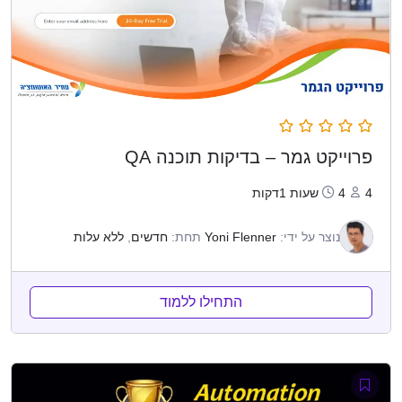
פרוייקט גמר – בדיקות תוכנה QA
4
4שעות 1דקות
נוצר על ידי:
Yoni Flenner
תחת:
חדשים
,
ללא עלות
התחילו ללמוד