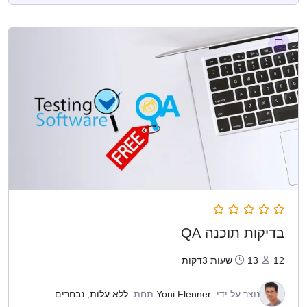
בדיקות תוכנה QA
12
13שעות 3דקות
נוצר על ידי:
Yoni Flenner
תחת:
ללא עלות
,
נבחרים