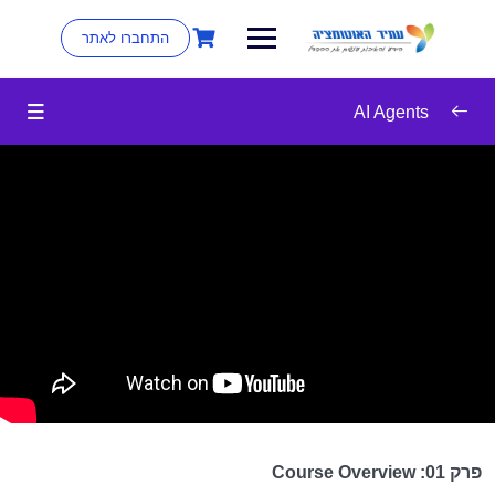
התחברו לאתר
AI Agents
Getting Started
0/2
07:35
Course Overview
14:46
Course Resources
AI Agents for Juniors
0/11
AI Agents for Seniors
0/16
AI Agents for Ninjas
0/8
פרק 01: Course Overview