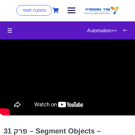
התחברו לאתר
++Automation
Clean Code
0/12
Design Principles
0/15
Design Patterns
0/40
26:09
Overview of Design Patterns
01:01
Pages Objects – Advanced: Introduction –
Preview
14:40
Pages Objects – Advanced: Introduction
פרק 31 – Segment Objects –