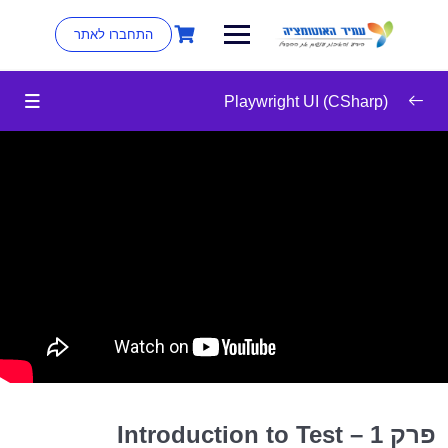
התחברו לאתר
Playwright UI (CSharp)
Playwright for Beginners
0/8
09:51
Introduction to Test Automation
28:00
Introduction to HTML
05:19
Playwright: Getting started
08:17
About the Environment
06:22
Installing Visual Studio
13:27
NUnit Preparation &First Project
פרק 1 – Introduction to Test