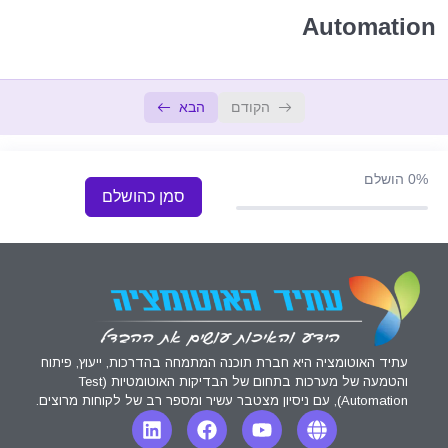
18:45
NUnit Introduction
Automation
03:27
Playwright Implementation
Playwright for Intermediates
0/8
הקודם
הבא
Playwright for Champs
0/14
0%
הושלם
סמן כהושלם
Playwright for Ninjas
0/10
עתיד האוטומציה היא חברת תוכנה המתמחה בהדרכות, ייעוץ, פיתוח
והטמעה של מערכות בתחום של הבדיקות האוטומטיות (Test
Automation), עם ניסיון מצטבר עשיר ומספר רב של לקוחות מרוצים.