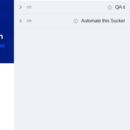
QA it
0/5
Automate this Sucker
0/6